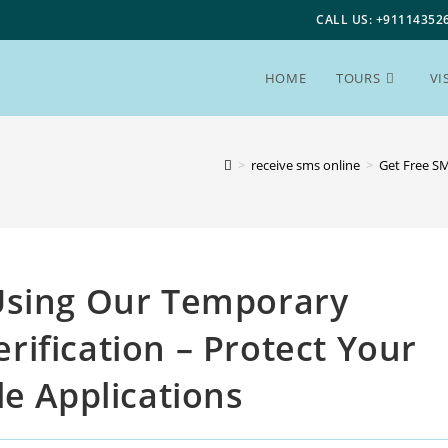
CALL US: +91114352
HOME
TOURS
VI
>
receive sms online
>
Get Free SM
Using Our Temporary
ification – Protect Your
le Applications