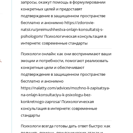
запросы, окажут помощь в формулировании
конкретных целей и предоставят
подтверждение в защищенном пространстве
бесплатно и анонимно https://zdorovie-
natsii.ru/preimushhestva-onlajn-konsultatsij-s-
psihologom/ Психологическая консультация в
интернете: современные стандарты
Психологи онлайн: как они воспринимают ваши
,
эмоции и потребности, помогают реализовать
конкретные цели и обеспечивают
подтверждение в защищенном пространстве
бесплатно и анонимно
https://nalatty.com/advices/mozhno-li-zapisatsya-
na-onlajn-konsultaciyu-k-psixologu-bez-
konkretnogo-zaprosa/ Психологическая
консультация в интернете: современные
стандарты
Психологи всегда готовы дать ответ быстро: как
получить помощь при панических атаках и