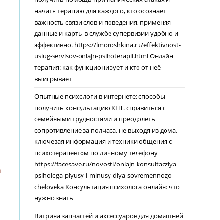
начать терапию для каждого, кто осознает
важность связи слов и поведения, применяя
данные и карты в службе супервизии удобно и
эффективно. https://lmoroshkina.ru/effektivnost-
uslug-servisov-onlajn-psihoterapii.html Онлайн
терапия: как функционирует и кто от неё
выигрывает
Опытные психологи в интернете: способы
получить консультацию КПТ, справиться с
семейными трудностями и преодолеть
сопротивление за полчаса, не выходя из дома,
ключевая информация и техники общения с
психотерапевтом по личному телефону
https://facesave.ru/novosti/onlajn-konsultacziya-
h
psihologa-plyusy-i-minusy-dlya-sovremennogo-
cheloveka Консультация психолога онлайн: что
нужно знать
Витрина запчастей и аксессуаров для домашней