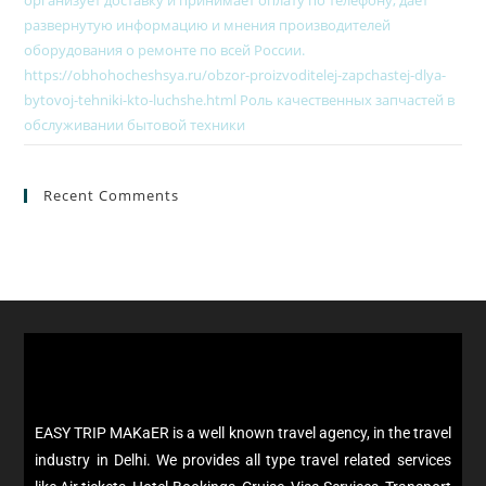
организует доставку и принимает оплату по телефону, даёт
развернутую информацию и мнения производителей
оборудования о ремонте по всей России.
https://obhohocheshsya.ru/obzor-proizvoditelej-zapchastej-dlya-
bytovoj-tehniki-kto-luchshe.html Роль качественных запчастей в
обслуживании бытовой техники
Recent Comments
EASY TRIP MAKaER is a well known travel agency, in the travel
industry in Delhi. We provides all type travel related services