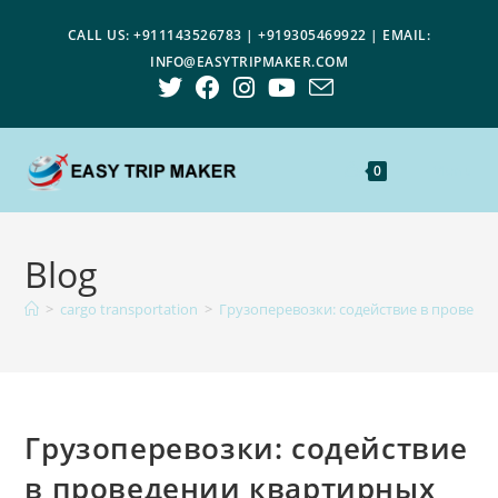
CALL US: +911143526783 | +919305469922 | EMAIL:
INFO@EASYTRIPMAKER.COM
Menu
0
Blog
>
cargo transportation
>
Грузоперевозки: содействие в проведен
Грузоперевозки: содействие
в проведении квартирных