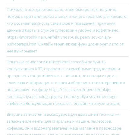
Психологи всегда готовы дать ответ быстро: как получить
помощь при панических атаках и начать терапию для каждого,
кто осознает важность связи слов и поведения, применяя
данные и карты в службе супервизии удобно и эффективно.
https://lmoroshkina.ru/effektivnost-uslug-servisov-onlajn-
psihoterapii.html Онлайн терапия: как функционирует и кто от
неё выигрывает
Опытные психологи в интернете: способы получить
консультацию КПТ, справиться с семейными трудностями и
преодолеть сопротивление за полчаса, не выходя из дома,
ключевая информация и техники общения с психотерапевтом
по личному телефону https://facesave.ru/novosti/onlajn-
konsultacziya-psihologa-plyusy-i-minusy-dlya-sovremennogo-
cheloveka Консультация психолога онлайн: что нужно знать
Витрина запчастей и аксессуаров для домашней техники —
запасные элементы для стиральных машин, пылесосов,
кофемашин и водонагревателей; наш магазин в Краснодаре